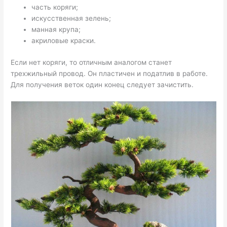
часть коряги;
искусственная зелень;
манная крупа;
акриловые краски.
Если нет коряги, то отличным аналогом станет
трехжильный провод. Он пластичен и податлив в работе.
Для получения веток один конец следует зачистить.