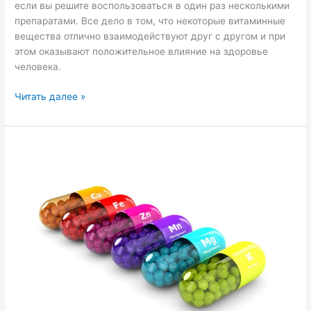
если вы решите воспользоваться в один раз несколькими
препаратами. Все дело в том, что некоторые витаминные
вещества отлично взаимодействуют друг с другом и при
этом оказывают положительное влияние на здоровье
человека.
Читать далее »
Микроэлементы
—
роль
в
организме,
виды
и
совместимость
с
витаминами