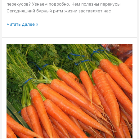
перекусов? Узнаем подробно. Чем полезны перекусы
Сегодняшний бурный ритм жизни заставляет нас
Читать далее »
Морковь
—
полезные
свойства,
калорийность
и
состав