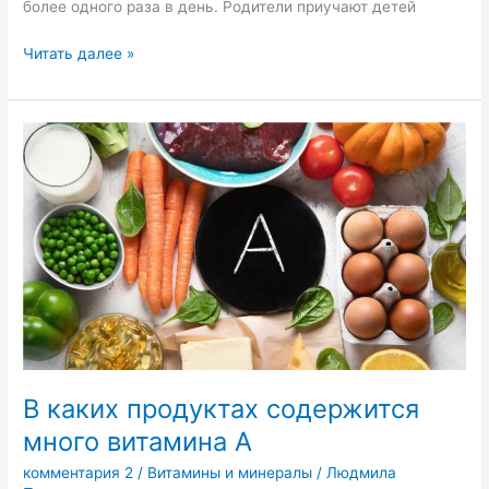
более одного раза в день. Родители приучают детей
Читать далее »
В
каких
продуктах
содержится
много
витамина
А
В каких продуктах содержится
много витамина А
комментария 2
/
Витамины и минералы
/
Людмила