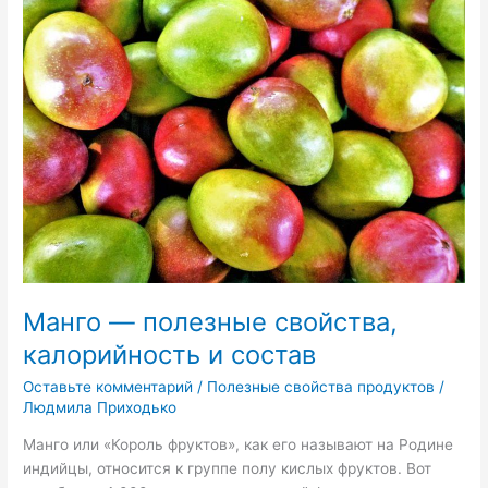
—
полезные
свойства,
калорийность
и
состав
Манго — полезные свойства,
калорийность и состав
Оставьте комментарий
/
Полезные свойства продуктов
/
Людмила Приходько
Манго или «Король фруктов», как его называют на Родине
индийцы, относится к группе полу кислых фруктов. Вот