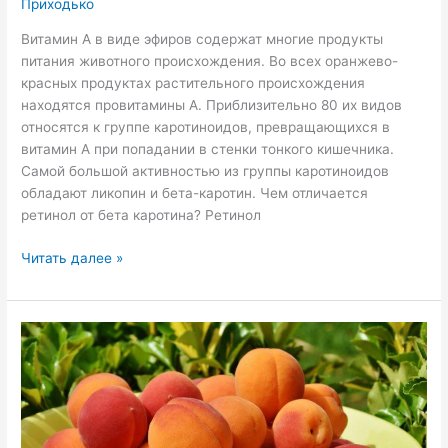
Приходько
Витамин А в виде эфиров содержат многие продукты
питания животного происхождения. Во всех оранжево-
красных продуктах растительного происхождения
находятся провитамины А. Приблизительно 80 их видов
относятся к группе каротиноидов, превращающихся в
витамин А при попадании в стенки тонкого кишечника.
Самой большой активностью из группы каротиноидов
обладают ликопин и бета-каротин. Чем отличается
ретинол от бета каротина? Ретинол
Читать далее »
Чем
полезны
абрикосы
для
организма