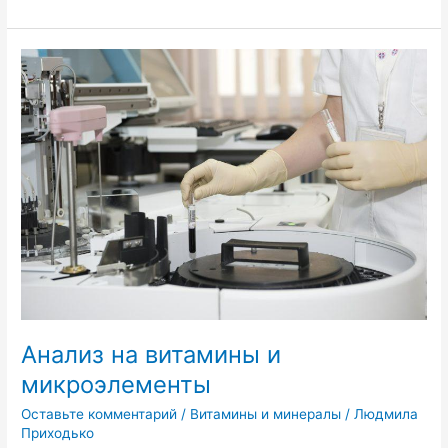
Анализ
на
витамины
и
микроэлементы
Анализ на витамины и
микроэлементы
Оставьте комментарий
/
Витамины и минералы
/
Людмила
Приходько