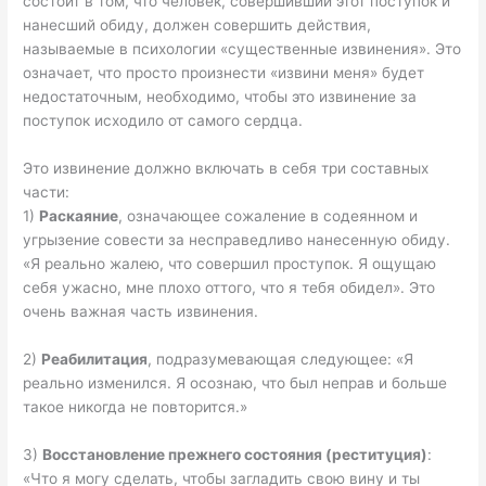
состоит в том, что человек, совершивший этот поступок и
нанесший обиду, должен совершить действия,
называемые в психологии «существенные извинения». Это
означает, что просто произнести «извини меня» будет
недостаточным, необходимо, чтобы это извинение за
поступок исходило от самого сердца.
Это извинение должно включать в себя три составных
части:
1)
Раскаяние
, означающее сожаление в содеянном и
угрызение совести за несправедливо нанесенную обиду.
«Я реально жалею, что совершил проступок. Я ощущаю
себя ужасно, мне плохо оттого, что я тебя обидел». Это
очень важная часть извинения.
2)
Реабилитация
, подразумевающая следующее: «Я
реально изменился. Я осознаю, что был неправ и больше
такое никогда не повторится.»
3)
Восстановление прежнего состояния (реституция)
:
«Что я могу сделать, чтобы загладить свою вину и ты