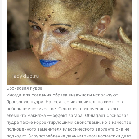
Бронзовая пудра
Иногда для создания образа визажисты используют
бронзовую пудру. Наносят ее исключительно кистью в
небольшом количестве. Основное назначение такого
элемента макияжа — эффект загара. Обладает бронзовая
пудра также корректирующими свойствами, но в качестве
полноценного заменителя классического варианта она не
подходит. Злоупотребление данным типом косметики дает